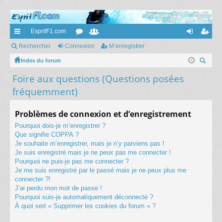
EspritF1.com
cc
Rechercher
Connexion
or
e
M’enregistrer
on
’e
ès
Index du forum
u
m
ne
nr
ec
Foire aux questions (Questions posées
ra
m
br
xi
eg
her
fréquemment)
pi
s
es
on
ist
ch
er
de
re
Problèmes de connexion et d’enregistrement
r
Pourquoi dois-je m’enregistrer ?
Que signifie COPPA ?
Je souhaite m’enregistrer, mais je n’y parviens pas !
Je suis enregistré mais je ne peux pas me connecter !
Pourquoi ne puis-je pas me connecter ?
Je me suis enregistré par le passé mais je ne peux plus me
connecter ?!
J’ai perdu mon mot de passe !
Pourquoi suis-je automatiquement déconnecté ?
À quoi sert « Supprimer les cookies du forum » ?