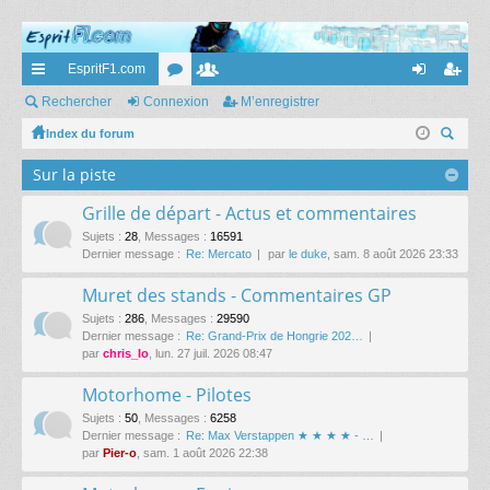
EspritF1.com
cc
Rechercher
Connexion
or
e
M’enregistrer
on
’e
ès
Index du forum
u
m
ne
nr
ec
ra
m
br
xi
eg
Sur la piste
her
pi
s
es
on
ist
ch
Grille de départ - Actus et commentaires
er
de
re
Sujets
:
28
,
Messages
:
16591
Dernier message :
Re: Mercato
par
le duke
, sam. 8 août 2026 23:33
r
Muret des stands - Commentaires GP
Sujets
:
286
,
Messages
:
29590
Dernier message :
Re: Grand-Prix de Hongrie 202…
par
chris_lo
, lun. 27 juil. 2026 08:47
Motorhome - Pilotes
Sujets
:
50
,
Messages
:
6258
Dernier message :
Re: Max Verstappen ★ ★ ★ ★ - …
par
Pier-o
, sam. 1 août 2026 22:38