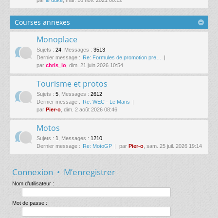
Courses annexes
Monoplace
Sujets
:
24
,
Messages
:
3513
Dernier message :
Re: Formules de promotion pre…
par
chris_lo
, dim. 21 juin 2026 10:54
Tourisme et protos
Sujets
:
5
,
Messages
:
2612
Dernier message :
Re: WEC - Le Mans
par
Pier-o
, dim. 2 août 2026 08:46
Motos
Sujets
:
1
,
Messages
:
1210
Dernier message :
Re: MotoGP
par
Pier-o
, sam. 25 juil. 2026 19:14
Connexion
•
M’enregistrer
Nom d’utilisateur :
Mot de passe :