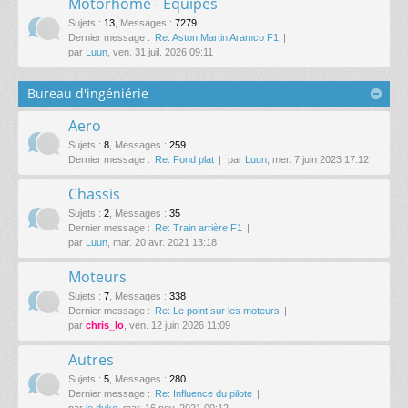
Motorhome - Equipes
Sujets
:
13
,
Messages
:
7279
Dernier message :
Re: Aston Martin Aramco F1
par
Luun
, ven. 31 juil. 2026 09:11
Bureau d'ingéniérie
Aero
Sujets
:
8
,
Messages
:
259
Dernier message :
Re: Fond plat
par
Luun
, mer. 7 juin 2023 17:12
Chassis
Sujets
:
2
,
Messages
:
35
Dernier message :
Re: Train arrière F1
par
Luun
, mar. 20 avr. 2021 13:18
Moteurs
Sujets
:
7
,
Messages
:
338
Dernier message :
Re: Le point sur les moteurs
par
chris_lo
, ven. 12 juin 2026 11:09
Autres
Sujets
:
5
,
Messages
:
280
Dernier message :
Re: Influence du pilote
par
le duke
, mar. 16 nov. 2021 00:12