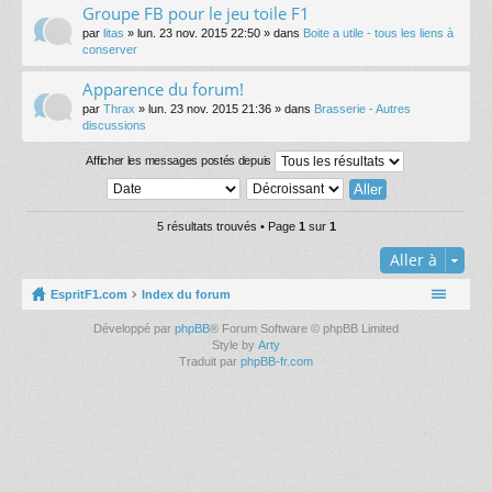
Groupe FB pour le jeu toile F1
par
litas
» lun. 23 nov. 2015 22:50 » dans
Boite a utile - tous les liens à
conserver
Apparence du forum!
par
Thrax
» lun. 23 nov. 2015 21:36 » dans
Brasserie - Autres
discussions
Afficher les messages postés depuis
5 résultats trouvés • Page
1
sur
1
Aller à
EspritF1.com
Index du forum
Développé par
phpBB
® Forum Software © phpBB Limited
Style by
Arty
Traduit par
phpBB-fr.com