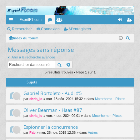
EspritF1.com
cc
Rechercher
Connexion
or
e
M’enregistrer
on
’e
ès
Index du forum
u
m
ne
nr
ec
Messages sans réponse
ra
m
br
xi
eg
her
pi
s
es
on
ist
Aller à la recherche avancée
ch
er
de
re
5 résultats trouvés • Page
1
sur
1
r
Sujets
Gabriel Bortoleto - Audi #5
par
chris_lo
» mer. 18 déc. 2024 15:32 » dans
Motorhome - Pilotes
Oliver Bearman - Haas #87
par
chris_lo
» ven. 4 oct. 2024 09:01 » dans
Motorhome - Pilotes
Espionner la concurrence
par
Fab
» mer. 25 nov. 2015 12:36 » dans
Autres