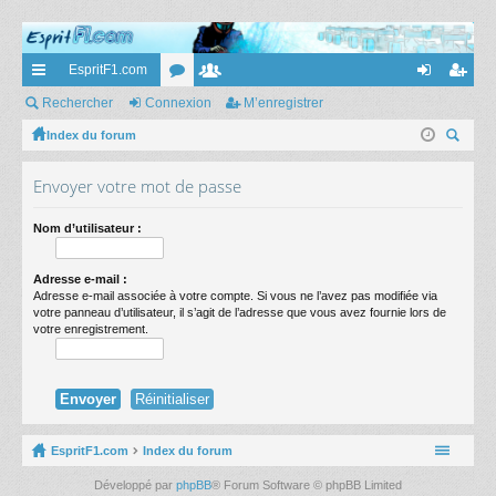
EspritF1.com
cc
Rechercher
Connexion
or
e
M’enregistrer
on
’e
ès
Index du forum
u
m
ne
nr
ec
ra
m
br
xi
eg
Envoyer votre mot de passe
her
pi
s
es
on
ist
ch
Nom d’utilisateur :
er
de
re
r
Adresse e-mail :
Adresse e-mail associée à votre compte. Si vous ne l’avez pas modifiée via
votre panneau d’utilisateur, il s’agit de l’adresse que vous avez fournie lors de
votre enregistrement.
EspritF1.com
Index du forum
Développé par
phpBB
® Forum Software © phpBB Limited