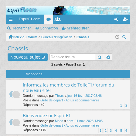
EspritF1.com
cc
Rechercher
Connexion
or
e
M’enregistrer
on
’e
ès
Index du forum
Bureau d'ingéniérie
u
m
Chassis
ne
nr
ec
Chassis
ra
m
br
xi
eg
her
pi
s
es
on
ist
Nouveau
sujet
ch
er
de
2 sujets • Page
1
sur
1
re
Annonces
r
Informez les membres de ToileF1/forum du
nouveau site!
Dernier message par
Thrax
«
jeu. 16 févr. 2017 08:46
Posté dans
Grille de départ - Actus et commentaires
Réponses :
40
1
2
Bienvenue sur EspritF1
Dernier message par
Mado
«
sam. 11 nov. 2023 13:05
Posté dans
Grille de départ - Actus et commentaires
Réponses :
175
1
2
3
4
5
6