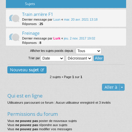
Sujets
Train arrière F1
Dernier message par
Luun
«
mar. 20 avr. 2021 13:18
Réponses :
25
Freinage
Dernier message par
Lurk
«
jeu. 2 nov. 2017 19:02
Réponses :
8
Afficher les sujets postés depuis :
Trier par
Nouveau
sujet
2 sujets • Page
1
sur
1
Aller à
Qui est en ligne
Utilisateurs parcourant ce forum : Aucun utilisateur enregistré et 3 invités
Permissions du forum
Vous
ne pouvez pas
poster de nouveaux sujets
Vous
ne pouvez pas
répondre aux sujets
Vous
ne pouvez pas
modifier vos messages