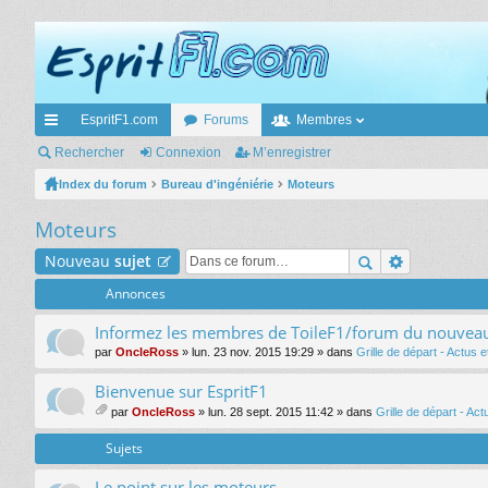
EspritF1.com
Forums
Membres
cc
Rechercher
Connexion
M’enregistrer
ès
Index du forum
Bureau d'ingéniérie
Moteurs
ra
Moteurs
pi
Nouveau
sujet
de
Annonces
Informez les membres de ToileF1/forum du nouveau 
par
OncleRoss
» lun. 23 nov. 2015 19:29 » dans
Grille de départ - Actus
Bienvenue sur EspritF1
par
OncleRoss
» lun. 28 sept. 2015 11:42 » dans
Grille de départ - Ac
ic
hi
Sujets
er
(s
Le point sur les moteurs