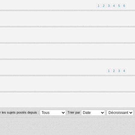
1
2
3
4
5
6
1
2
3
4
r les sujets postés depuis :
Trier par