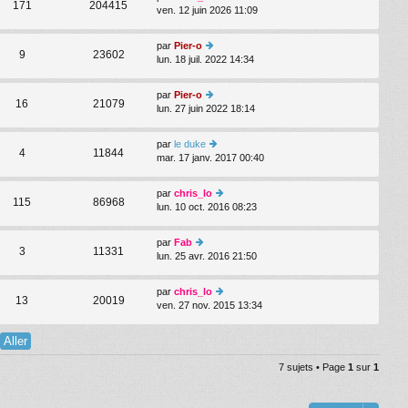
171
204415
s
ven. 12 juin 2026 11:09
oi
er
s
r
m
a
le
e
par
Pier-o
g
d
9
23602
s
lun. 18 juil. 2022 14:34
e
oi
er
s
r
ni
a
le
er
par
Pier-o
g
d
16
21079
m
lun. 27 juin 2022 18:14
e
oi
er
e
r
ni
s
le
er
par
le duke
s
d
4
11844
m
mar. 17 janv. 2017 00:40
oi
a
er
e
r
g
ni
s
le
e
er
par
chris_lo
s
d
115
86968
m
lun. 10 oct. 2016 08:23
oi
a
er
e
r
g
ni
s
le
e
er
par
Fab
s
d
3
11331
m
lun. 25 avr. 2016 21:50
oi
a
er
e
r
g
ni
s
le
e
er
par
chris_lo
s
d
13
20019
m
ven. 27 nov. 2015 13:34
oi
a
er
e
r
g
ni
s
le
e
er
s
d
m
a
er
e
7 sujets • Page
1
sur
1
g
ni
s
e
er
s
m
a