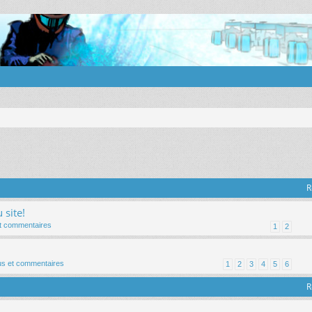
R
site!
 et commentaires
1
2
tus et commentaires
1
2
3
4
5
6
R