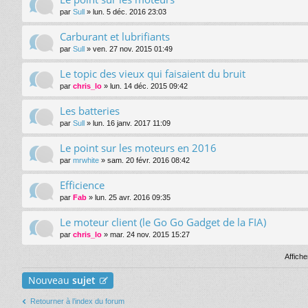
)
par
Sull
» lun. 5 déc. 2016 23:03
joi
nt
(s
Carburant et lubrifiants
)
par
Sull
» ven. 27 nov. 2015 01:49
Le topic des vieux qui faisaient du bruit
par
chris_lo
» lun. 14 déc. 2015 09:42
Les batteries
par
Sull
» lun. 16 janv. 2017 11:09
Le point sur les moteurs en 2016
par
mrwhite
» sam. 20 févr. 2016 08:42
Efficience
par
Fab
» lun. 25 avr. 2016 09:35
Le moteur client (le Go Go Gadget de la FIA)
par
chris_lo
» mar. 24 nov. 2015 15:27
Affiche
Nouveau
sujet
Retourner à l’index du forum