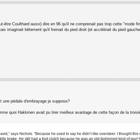
t-être Coulthard aussi) dire en 96 qu'il ne comprenait pas trop cette "mode fi
tais imaginait bêtement qu'il freinait du pied droit (et accélérait du pied gau
ait une pédale d'embrayage je suppose?
e quoi Hakkinen avait pu tirer meilleur avantage de cette façon de la troisi
or David,” says Nichols. “Because he used to say he didn’t like oversteer. I thought this
ddle brake. He still had a foot clutch because he was an old-fashioned kind of guy! H