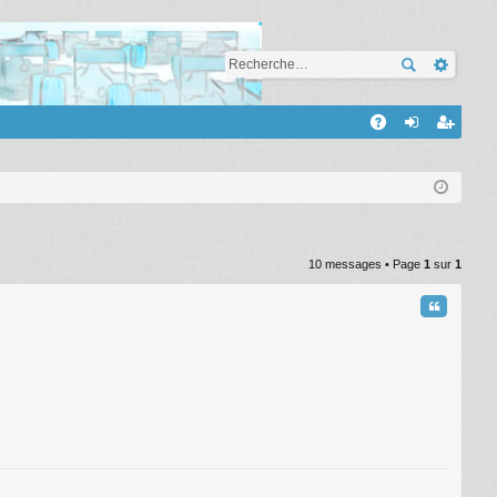
A
A
on
’e
Q
ne
nr
xi
eg
on
ist
10 messages • Page
1
sur
1
re
Citation
r