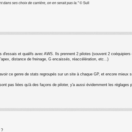
nt dans ses choix de carrière, on en serait pas la."
© Sull
es d'essais et qualifs avec AWS. Ils prennent 2 pilotes (souvent 2 coéquipiers
l'apex, distance de freinage, G encaissés, réaccélération, etc...)
d'avoir ce genre de stats regroupés sur un site à chaque GP, et encore mieux s
e sont pas liées qu'à des façons de piloter, y'a aussi évidemment les réglag
 ?