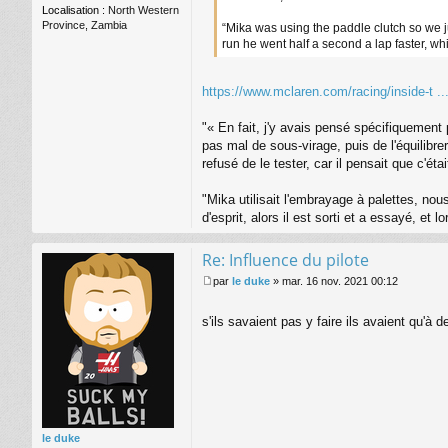
Localisation :
North Western
Province, Zambia
“Mika was using the paddle clutch so we jus
run he went half a second a lap faster, w
https://www.mclaren.com/racing/inside-t ..
"« En fait, j'y avais pensé spécifiquement p
pas mal de sous-virage, puis de l'équilibre
refusé de le tester, car il pensait que c'étai
"Mika utilisait l'embrayage à palettes, nou
d'esprit, alors il est sorti et a essayé, et
Re: Influence du pilote
par
le duke
»
mar. 16 nov. 2021 00:12
M
e
s'ils savaient pas y faire ils avaient qu'à
s
s
a
g
e
le duke