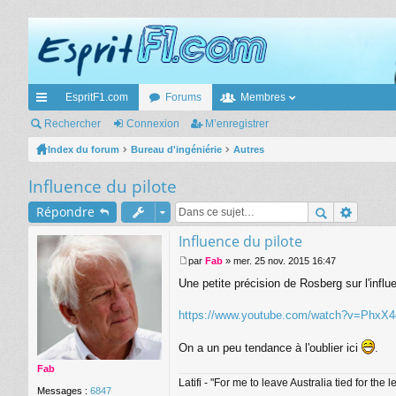
EspritF1.com
Forums
Membres
cc
Rechercher
Connexion
M’enregistrer
ès
Index du forum
Bureau d'ingéniérie
Autres
ra
Influence du pilote
pi
Répondre
de
Influence du pilote
par
Fab
»
mer. 25 nov. 2015 16:47
M
Une petite précision de Rosberg sur l'influ
e
s
s
https://www.youtube.com/watch?v=Phx
a
g
On a un peu tendance à l'oublier ici
.
e
Fab
Latifi - "For me to leave Australia tied for th
Messages :
6847