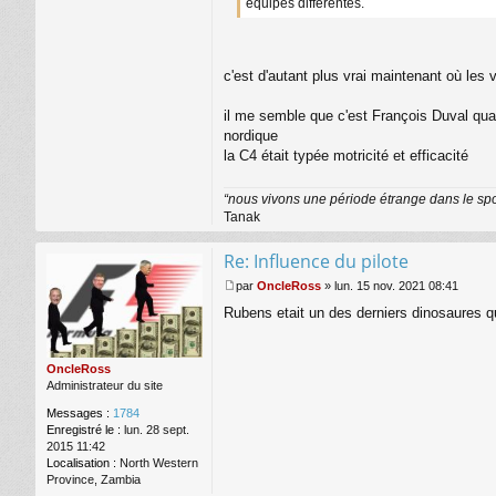
équipes différentes.
c'est d'autant plus vrai maintenant où les 
il me semble que c'est François Duval quand
nordique
la C4 était typée motricité et efficacité
“nous vivons une période étrange dans le sport
Tanak
Re: Influence du pilote
par
OncleRoss
»
lun. 15 nov. 2021 08:41
M
Rubens etait un des derniers dinosaures qui
e
s
s
a
OncleRoss
g
Administrateur du site
e
Messages :
1784
Enregistré le :
lun. 28 sept.
2015 11:42
Localisation :
North Western
Province, Zambia