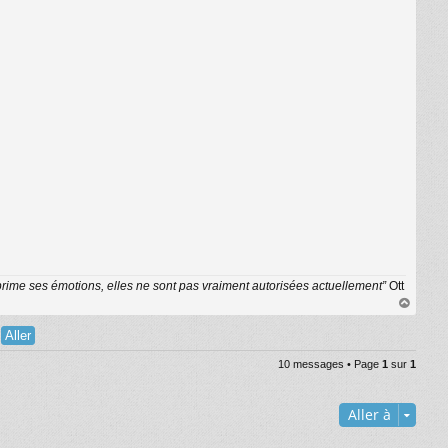
exprime ses émotions, elles ne sont pas vraiment autorisées actuellement”
Ott
au
t
10 messages • Page
1
sur
1
Aller à