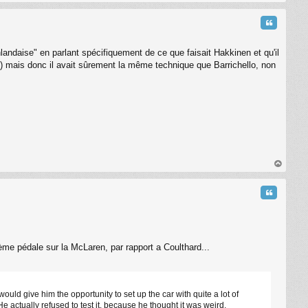
au
t
Citation
nlandaise" en parlant spécifiquement de ce que faisait Hakkinen et qu'il
che) mais donc il avait sûrement la même technique que Barrichello, non
au
t
Citation
ème pédale sur la McLaren, par rapport a Coulthard...
 would give him the opportunity to set up the car with quite a lot of
e actually refused to test it, because he thought it was weird.