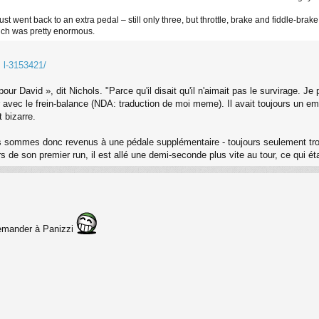
t went back to an extra pedal – still only three, but throttle, brake and fiddle-brak
hich was pretty enormous.
. l-3153421/
our David », dit Nichols. "Parce qu'il disait qu'il n'aimait pas le survirage. Je 
r avec le frein-balance (NDA: traduction de moi meme). Il avait toujours un emb
t bizarre.
s sommes donc revenus à une pédale supplémentaire - toujours seulement trois, m
 lors de son premier run, il est allé une demi-seconde plus vite au tour, ce qui 
 demander à Panizzi