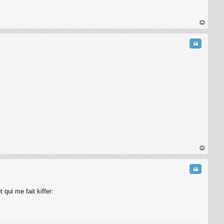
au
t
Citation
C
au
t
Citation
qui me fait kiffer: