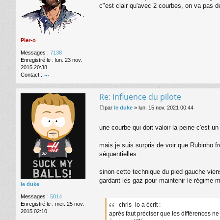
s
c"est clair qu'avec 2 courbes, on va pas d
s
a
g
e
Pier-o
Messages :
7138
Enregistré le :
lun. 23 nov.
2015 20:38
Contact :
o
nt
Re: Influence du pilote
ac
te
par
le duke
»
lun. 15 nov. 2021 00:44
r
M
Pi
e
une courbe qui doit valoir la peine c'est u
er
s
-o
s
a
mais je suis surpris de voir que Rubinho fre
g
séquentielles
e
sinon cette technique du pied gauche viens 
gardant les gaz pour maintenir le régime 
le duke
Messages :
5014
Enregistré le :
mer. 25 nov.
chris_lo a écrit :
2015 02:10
après faut préciser que les différences 