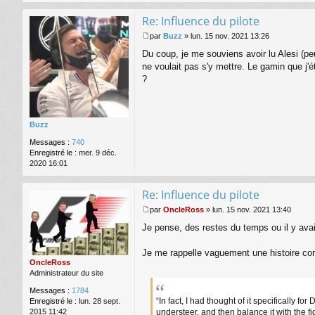
Re: Influence du pilote
par
Buzz
»
lun. 15 nov. 2021 13:26
M
Du coup, je me souviens avoir lu Alesi (peu
e
s
ne voulait pas s'y mettre. Le gamin que j'é
s
?
a
g
e
Buzz
Messages :
740
Enregistré le :
mer. 9 déc.
2020 16:01
Re: Influence du pilote
par
OncleRoss
»
lun. 15 nov. 2021 13:40
M
Je pense, des restes du temps ou il y av
e
s
s
Je me rappelle vaguement une histoire comm
a
OncleRoss
g
Administrateur du site
e
Messages :
1784
“In fact, I had thought of it specifically f
Enregistré le :
lun. 28 sept.
understeer, and then balance it with the fi
2015 11:42