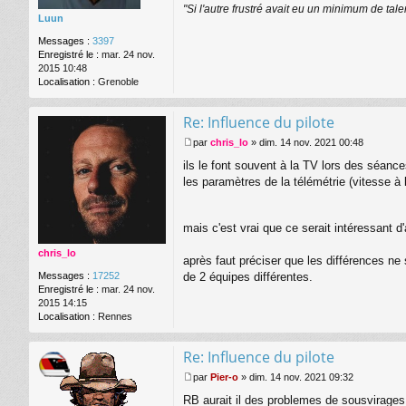
"Si l'autre frustré avait eu un minimum de tale
e
Luun
Messages :
3397
Enregistré le :
mar. 24 nov.
2015 10:48
Localisation :
Grenoble
Re: Influence du pilote
par
chris_lo
»
dim. 14 nov. 2021 00:48
M
ils le font souvent à la TV lors des séanc
e
s
les paramètres de la télémétrie (vitesse à 
s
a
g
mais c'est vrai que ce serait intéressant 
e
chris_lo
après faut préciser que les différences n
de 2 équipes différentes.
Messages :
17252
Enregistré le :
mar. 24 nov.
2015 14:15
Localisation :
Rennes
Re: Influence du pilote
par
Pier-o
»
dim. 14 nov. 2021 09:32
M
RB aurait il des problemes de sousvirages
e