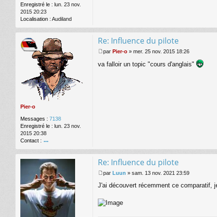
Enregistré le :
lun. 23 nov.
2015 20:23
Localisation :
Audiland
Re: Influence du pilote
par
Pier-o
»
mer. 25 nov. 2015 18:26
M
va falloir un topic "cours d'anglais"
e
s
s
a
g
e
Pier-o
Messages :
7138
Enregistré le :
lun. 23 nov.
2015 20:38
Contact :
o
nt
Re: Influence du pilote
ac
te
par
Luun
»
sam. 13 nov. 2021 23:59
r
M
J'ai découvert récemment ce comparatif, je
Pi
e
er
s
-o
s
a
g