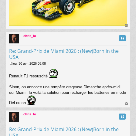
au
t
chris_lo
Citatio
Re: Grand-Prix de Miami 2026 : (New)Born in the
USA
jeu. 30 avr. 2026 08:08
M
e
Renault F1 ressuscité
s
s
a
Sinon, on annonce une tempête orageuse Dimanche après-midi
g
sur Miami, là voilà la solution pour recharger les batteries en mode
e
DeLorean
au
t
chris_lo
Citatio
Re: Grand-Prix de Miami 2026 : (New)Born in the
USA