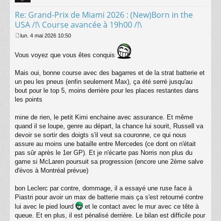
Re: Grand-Prix de Miami 2026 : (New)Born in the
USA /!\ Course avancée à 19h00 /!\
lun. 4 mai 2026 10:50
M
e
Vous voyez que vous êtes conquis
s
s
a
Mais oui, bonne course avec des bagarres et de la strat batterie et
g
un peu les pneus (enfin seulement Max), ça été serré jusqu'au
e
bout pour le top 5, moins derrière pour les places restantes dans
les points
mine de rien, le petit Kimi enchaine avec assurance. Et même
quand il se loupe, genre au départ, la chance lui sourit, Russell va
devoir se sortir des doigts s'il veut sa couronne, ce qui nous
assure au moins une bataille entre Mercedes (ce dont on n'était
pas sûr après le 1er GP). Et je n'écarte pas Norris non plus du
game si McLaren poursuit sa progression (encore une 2ème salve
d'évos à Montréal prévue)
bon Leclerc par contre, dommage, il a essayé une ruse face à
Piastri pour avoir un max de batterie mais ça s'est retourné contre
lui avec le pied lourd
et le contact avec le mur avec ce tête à
queue. Et en plus, il est pénalisé derrière. Le bilan est difficile pour