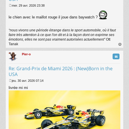
mer. 29 avr. 2026 23:38
M
e
le chien avec le maillot rouge il joue dans baywatch ?
s
s
a
“nous vivons une période étrange dans le sport automobile, où il faut
g
faire très attention à ce que l'on dit et à la façon dont on exprime ses
e
émotions, elles ne sont pas vraiment autorisées actuellement”
Ott
Tanak
au
t
Pier-o
Citatio
Re: Grand-Prix de Miami 2026 : (New)Born in the
USA
jeu. 30 avr. 2026 07:14
M
livrée mi mi
e
s
s
a
g
e