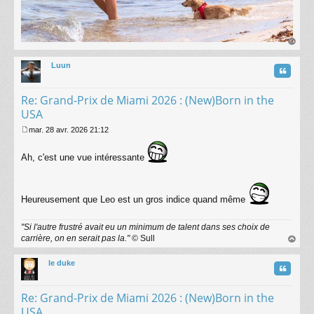
au
t
Luun
Citatio
Re: Grand-Prix de Miami 2026 : (New)Born in the
USA
mar. 28 avr. 2026 21:12
M
e
Ah, c'est une vue intéressante
s
s
a
g
Heureusement que Leo est un gros indice quand même
e
"Si l'autre frustré avait eu un minimum de talent dans ses choix de
carrière, on en serait pas la."
© Sull
au
t
le duke
Citatio
Re: Grand-Prix de Miami 2026 : (New)Born in the
USA