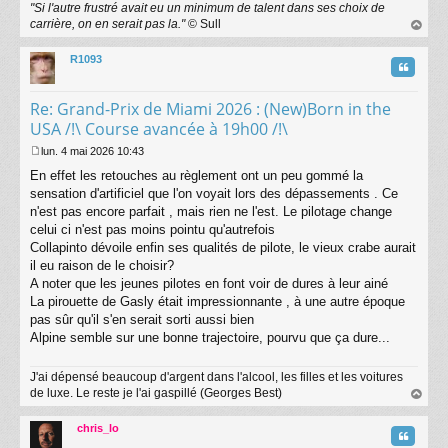
"Si l'autre frustré avait eu un minimum de talent dans ses choix de
g
carrière, on en serait pas la."
© Sull
e
au
t
R1093
Citatio
Re: Grand-Prix de Miami 2026 : (New)Born in the
USA /!\ Course avancée à 19h00 /!\
lun. 4 mai 2026 10:43
M
En effet les retouches au règlement ont un peu gommé la
e
s
sensation d'artificiel que l'on voyait lors des dépassements . Ce
s
n'est pas encore parfait , mais rien ne l'est. Le pilotage change
a
celui ci n'est pas moins pointu qu'autrefois
g
Collapinto dévoile enfin ses qualités de pilote, le vieux crabe aurait
e
il eu raison de le choisir?
A noter que les jeunes pilotes en font voir de dures à leur ainé
La pirouette de Gasly était impressionnante , à une autre époque
pas sûr qu'il s'en serait sorti aussi bien
Alpine semble sur une bonne trajectoire, pourvu que ça dure...
J'ai dépensé beaucoup d'argent dans l'alcool, les filles et les voitures
de luxe. Le reste je l'ai gaspillé (Georges Best)
au
t
chris_lo
Citatio