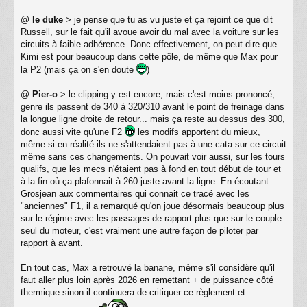
e
@
le duke
> je pense que tu as vu juste et ça rejoint ce que dit
Russell, sur le fait qu'il avoue avoir du mal avec la voiture sur les
circuits à faible adhérence. Donc effectivement, on peut dire que
Kimi est pour beaucoup dans cette pôle, de même que Max pour
la P2 (mais ça on s'en doute
)
@
Pier-o
> le clipping y est encore, mais c'est moins prononcé,
genre ils passent de 340 à 320/310 avant le point de freinage dans
la longue ligne droite de retour... mais ça reste au dessus des 300,
donc aussi vite qu'une F2
les modifs apportent du mieux,
même si en réalité ils ne s'attendaient pas à une cata sur ce circuit
même sans ces changements. On pouvait voir aussi, sur les tours
qualifs, que les mecs n'étaient pas à fond en tout début de tour et
à la fin où ça plafonnait à 260 juste avant la ligne. En écoutant
Grosjean aux commentaires qui connait ce tracé avec les
"anciennes" F1, il a remarqué qu'on joue désormais beaucoup plus
sur le régime avec les passages de rapport plus que sur le couple
seul du moteur, c'est vraiment une autre façon de piloter par
rapport à avant.
En tout cas, Max a retrouvé la banane, même s'il considère qu'il
faut aller plus loin après 2026 en remettant + de puissance côté
thermique sinon il continuera de critiquer ce règlement et