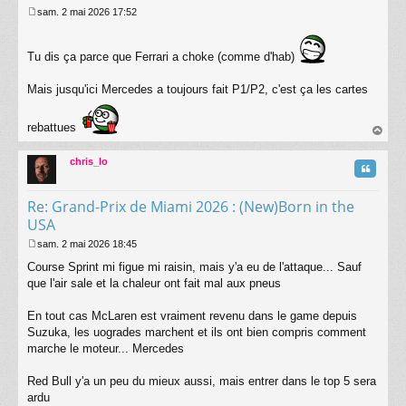
sam. 2 mai 2026 17:52
M
e
s
Tu dis ça parce que Ferrari a choke (comme d'hab)
s
a
Mais jusqu'ici Mercedes a toujours fait P1/P2, c'est ça les cartes
g
e
rebattues
au
t
chris_lo
Citatio
Re: Grand-Prix de Miami 2026 : (New)Born in the
USA
sam. 2 mai 2026 18:45
M
Course Sprint mi figue mi raisin, mais y'a eu de l'attaque... Sauf
e
s
que l'air sale et la chaleur ont fait mal aux pneus
s
a
En tout cas McLaren est vraiment revenu dans le game depuis
g
Suzuka, les uogrades marchent et ils ont bien compris comment
e
marche le moteur... Mercedes
Red Bull y'a un peu du mieux aussi, mais entrer dans le top 5 sera
ardu