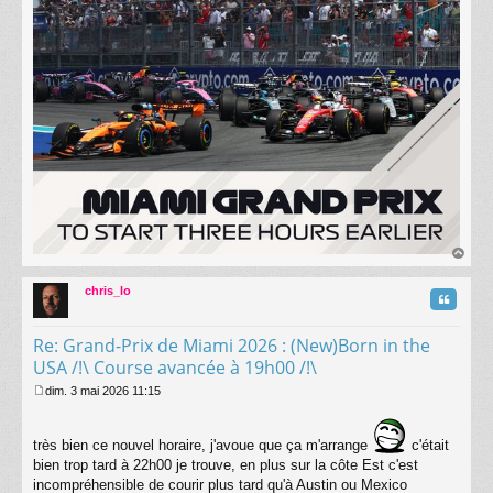
au
t
chris_lo
Citatio
Re: Grand-Prix de Miami 2026 : (New)Born in the
USA /!\ Course avancée à 19h00 /!\
dim. 3 mai 2026 11:15
M
e
s
très bien ce nouvel horaire, j'avoue que ça m'arrange
c'était
s
bien trop tard à 22h00 je trouve, en plus sur la côte Est c'est
a
incompréhensible de courir plus tard qu'à Austin ou Mexico
g