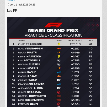
ven. 1 mai 2026 20:23
M
Les FP
e
s
s
a
g
e