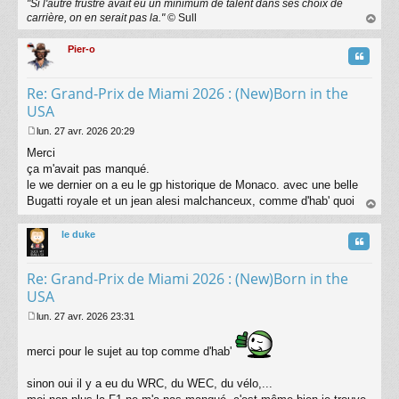
"Si l'autre frustré avait eu un minimum de talent dans ses choix de
carrière, on en serait pas la."
© Sull
au
t
Pier-o
Citatio
Re: Grand-Prix de Miami 2026 : (New)Born in the
USA
lun. 27 avr. 2026 20:29
M
Merci
e
s
ça m'avait pas manqué.
s
le we dernier on a eu le gp historique de Monaco. avec une belle
a
Bugatti royale et un jean alesi malchanceux, comme d'hab' quoi
g
au
e
t
le duke
Citatio
Re: Grand-Prix de Miami 2026 : (New)Born in the
USA
lun. 27 avr. 2026 23:31
M
e
merci pour le sujet au top comme d'hab'
s
s
a
sinon oui il y a eu du WRC, du WEC, du vélo,...
g