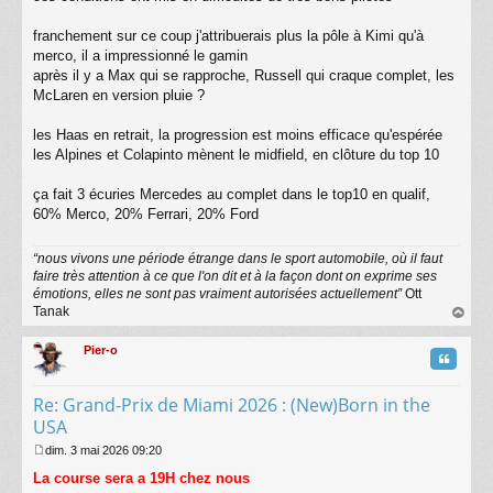
a
g
franchement sur ce coup j'attribuerais plus la pôle à Kimi qu'à
e
merco, il a impressionné le gamin
après il y a Max qui se rapproche, Russell qui craque complet, les
McLaren en version pluie ?
les Haas en retrait, la progression est moins efficace qu'espérée
les Alpines et Colapinto mènent le midfield, en clôture du top 10
ça fait 3 écuries Mercedes au complet dans le top10 en qualif,
60% Merco, 20% Ferrari, 20% Ford
“nous vivons une période étrange dans le sport automobile, où il faut
faire très attention à ce que l'on dit et à la façon dont on exprime ses
émotions, elles ne sont pas vraiment autorisées actuellement”
Ott
Tanak
au
t
Pier-o
Citatio
Re: Grand-Prix de Miami 2026 : (New)Born in the
USA
dim. 3 mai 2026 09:20
M
La course sera a 19H chez nous
e