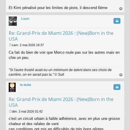
Et Kimi pénalisé pour les limites de piste, il descend 6ème
au
t
Luun
Citatio
Re: Grand-Prix de Miami 2026 : (New)Born in the
USA
sam. 2 mai 2026 19:37
M
Ca fait du bien de voir que Merco roule pas sur les autres mais en
e
s
chie un peu.
s
a
"Si l'autre frustré avait eu un minimum de talent dans ses choix de
g
carrière, on en serait pas la."
© Sull
e
au
t
le duke
Citatio
Re: Grand-Prix de Miami 2026 : (New)Born in the
USA
dim. 3 mai 2026 01:42
M
c'est un circuit urbain à faible adhérence, avec en plus une grosse
e
s
chaleur et des rafales de vent
s
ces conditions ont mis en difficultés de très bons pilotes