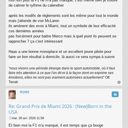
moi non plus la F1 ne m'a pas manqué, c'est même bien je trouve
e
de calmer le rythme du calendrier
après les modifs de règlements sont les même pour tout le monde
mais j'attends de voir McLaren
ils amènent des evos à Miami, tout un symbole de leur efficacité
ces dernières années
pas forcément pour battre Merco mais à quel point ils peuvent se
rapprocher ? ça c'est intéressant
Haas a une bonne monoplace et un excellent jeune pilote pour
faire un bon résultat à domicile, là aussi ce sera sympa à suivre
“nous vivons une période étrange dans le sport automobile, où il faut
faire très attention à ce que l'on dit et à la façon dont on exprime ses
émotions, elles ne sont pas vraiment autorisées actuellement”
Ott
Tanak
au
t
R1093
Citatio
Re: Grand-Prix de Miami 2026 : (New)Born in the
USA
mar. 28 avr. 2026 11:58
M
Et bien moi la F1 m'a manqué, il est temps que ça bouge
e