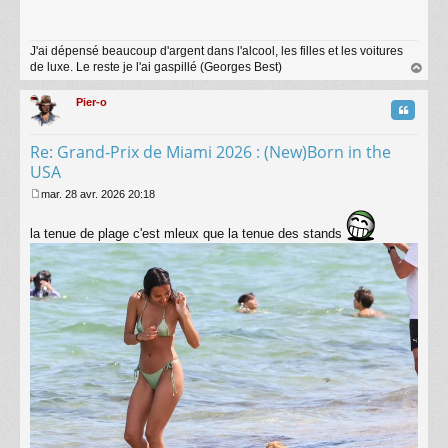
s
s
a
J'ai dépensé beaucoup d'argent dans l'alcool, les filles et les voitures
g
de luxe. Le reste je l'ai gaspillé (Georges Best)
e
au
t
Pier-o
Citatio
Re: Grand-Prix de Miami 2026 : (New)Born in the
USA
mar. 28 avr. 2026 20:18
M
e
la tenue de plage c'est mleux que la tenue des stands
s
s
a
g
e