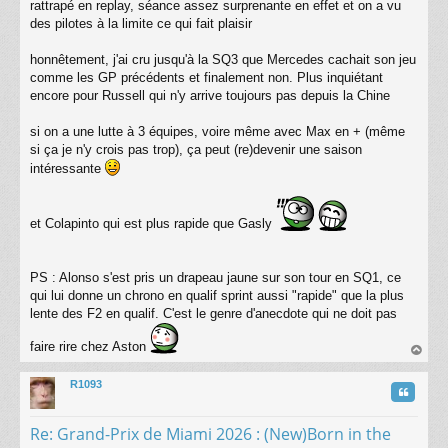
rattrapé en replay, séance assez surprenante en effet et on a vu
e
s
des pilotes à la limite ce qui fait plaisir
s
a
honnêtement, j'ai cru jusqu'à la SQ3 que Mercedes cachait son jeu
g
comme les GP précédents et finalement non. Plus inquiétant
e
encore pour Russell qui n'y arrive toujours pas depuis la Chine
si on a une lutte à 3 équipes, voire même avec Max en + (même
si ça je n'y crois pas trop), ça peut (re)devenir une saison
intéressante
et Colapinto qui est plus rapide que Gasly
PS : Alonso s'est pris un drapeau jaune sur son tour en SQ1, ce
qui lui donne un chrono en qualif sprint aussi "rapide" que la plus
lente des F2 en qualif. C'est le genre d'anecdote qui ne doit pas
faire rire chez Aston
au
t
R1093
Citatio
Re: Grand-Prix de Miami 2026 : (New)Born in the