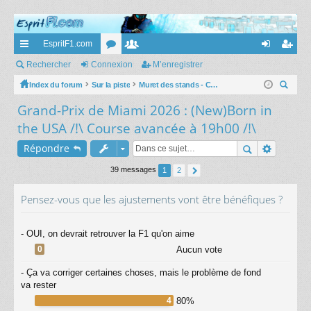
EspritF1.com
cc
Rechercher
Connexion
or
e
M’enregistrer
on
’e
ès
Index du forum
Sur la piste
u
m
Muret des stands - Commentaires GP
ne
nr
ec
Grand-Prix de Miami 2026 : (New)Born in
ra
m
br
xi
eg
her
the USA /!\ Course avancée à 19h00 /!\
pi
s
es
on
ist
ch
Répondre
er
de
re
r
39 messages
1
2
Pensez-vous que les ajustements vont être bénéfiques ?
- OUI, on devrait retrouver la F1 qu'on aime
0
Aucun vote
- Ça va corriger certaines choses, mais le problème de fond
va rester
4
80%