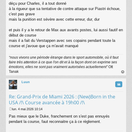
déçu pour Charles, il a tout donné
à la rigueur que sa tentative de contre attaque sur Piastri échoue,
c'est pas grave
mais la punition est sévère avec cette erreur, dur, dur
et puis il y a le retour de Max aux avants postes, lui aussi fautif en
début de course
mais il a fait du Verstappen avec ses copains pendant toute la
course et j'avoue que ça m'avait manqué
“nous vivons une période étrange dans le sport automobile, où il faut
faire très attention à ce que l'on dit et à la façon dont on exprime ses
émotions, elles ne sont pas vraiment autorisées actuellement”
Ott
Tanak
au
t
Luun
Citatio
Re: Grand-Prix de Miami 2026 : (New)Born in the
USA /!\ Course avancée à 19h00 /!\
lun. 4 mai 2026 10:14
M
Pas mieux que le Duke, franchement on s'est pas ennuyés
e
s
pendant la course, faut reconnaitre ça à ce règlement.
s
a