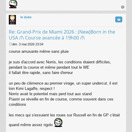
au
t
le duke
Citatio
Re: Grand-Prix de Miami 2026 : (New)Born in the
USA /!\ Course avancée à 19h00 /!\
dim. 3 mai 2026 23:04
M
course amusante même sans pluie
e
s
s
je suis d'accord avec Norris, les conditions étaient difficiles,
a
pendant la course et même pendant tout le WE
g
il fallait être rapide, sans faire d'erreur
e
un peu de clémence au premier virage, un super undercut, il est
loin Kimi Lagaffe, respect !
Norris avait le potentiel mais perd tout aux stand
Piastri se réveille en fin de course, comme souvent dans ces
conditions
les mecs qui s'essuient les roues sur Russell en fin de GP c'était
quand même assez rigolo