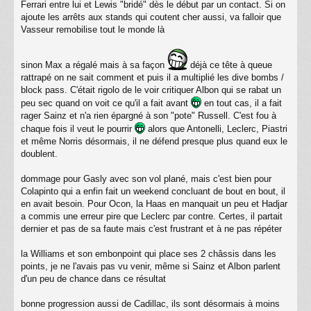
Ferrari entre lui et Lewis "bridé" dès le début par un contact. Si on
ajoute les arrêts aux stands qui coutent cher aussi, va falloir que
Vasseur remobilise tout le monde là
sinon Max a régalé mais à sa façon
déjà ce tête à queue
rattrapé on ne sait comment et puis il a multiplié les dive bombs /
block pass. C'était rigolo de le voir critiquer Albon qui se rabat un
peu sec quand on voit ce qu'il a fait avant
en tout cas, il a fait
rager Sainz et n'a rien épargné à son "pote" Russell. C'est fou à
chaque fois il veut le pourrir
alors que Antonelli, Leclerc, Piastri
et même Norris désormais, il ne défend presque plus quand eux le
doublent.
dommage pour Gasly avec son vol plané, mais c'est bien pour
Colapinto qui a enfin fait un weekend concluant de bout en bout, il
en avait besoin. Pour Ocon, la Haas en manquait un peu et Hadjar
a commis une erreur pire que Leclerc par contre. Certes, il partait
dernier et pas de sa faute mais c'est frustrant et à ne pas répéter
la Williams et son embonpoint qui place ses 2 châssis dans les
points, je ne l'avais pas vu venir, même si Sainz et Albon parlent
d'un peu de chance dans ce résultat
bonne progression aussi de Cadillac, ils sont désormais à moins