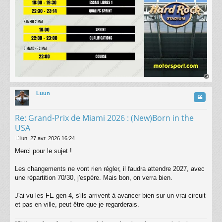
au
t
Luun
Citatio
Re: Grand-Prix de Miami 2026 : (New)Born in the
USA
lun. 27 avr. 2026 16:24
M
Merci pour le sujet !
e
s
s
Les changements ne vont rien régler, il faudra attendre 2027, avec
a
une répartition 70/30, j'espère. Mais bon, on verra bien.
g
e
J'ai vu les FE gen 4, s'ils arrivent à avancer bien sur un vrai circuit
et pas en ville, peut être que je regarderais.