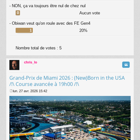
- NON, ça va toujours être nul de chez nul
0
Aucun vote
- Obiwan veut qu'on roule avec des FE Gen4
1
20%
Nombre total de votes :
5
chris_lo
Citatio
Grand-Prix de Miami 2026 : (New)Born in the USA
/!\ Course avancée à 19h00 /!\
lun. 27 avr. 2026 15:42
M
e
s
s
a
g
e