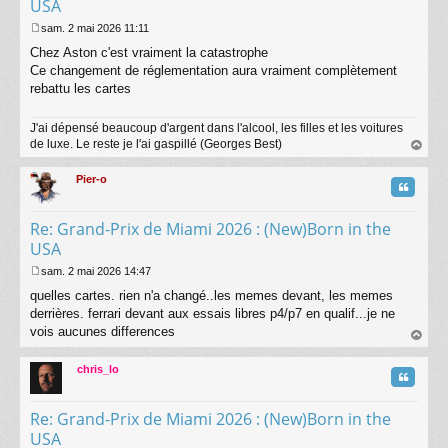
USA
sam. 2 mai 2026 11:11
M
Chez Aston c'est vraiment la catastrophe
e
s
Ce changement de réglementation aura vraiment complètement
s
rebattu les cartes
a
g
J'ai dépensé beaucoup d'argent dans l'alcool, les filles et les voitures
e
de luxe. Le reste je l'ai gaspillé (Georges Best)
au
t
Pier-o
Citatio
Re: Grand-Prix de Miami 2026 : (New)Born in the
USA
sam. 2 mai 2026 14:47
M
quelles cartes. rien n'a changé..les memes devant, les memes
e
s
derrières. ferrari devant aux essais libres p4/p7 en qualif...je ne
s
vois aucunes differences
a
au
g
t
chris_lo
e
Citatio
Re: Grand-Prix de Miami 2026 : (New)Born in the
USA