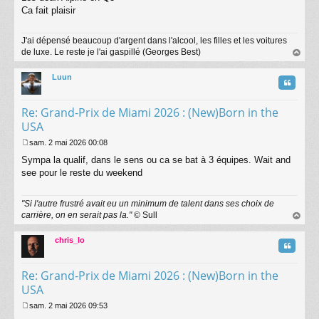
s
Ca fait plaisir
s
a
J'ai dépensé beaucoup d'argent dans l'alcool, les filles et les voitures
g
de luxe. Le reste je l'ai gaspillé (Georges Best)
e
au
t
Luun
Citatio
Re: Grand-Prix de Miami 2026 : (New)Born in the
USA
sam. 2 mai 2026 00:08
M
Sympa la qualif, dans le sens ou ca se bat à 3 équipes. Wait and
e
s
see pour le reste du weekend
s
a
"Si l'autre frustré avait eu un minimum de talent dans ses choix de
g
carrière, on en serait pas la."
© Sull
e
au
t
chris_lo
Citatio
Re: Grand-Prix de Miami 2026 : (New)Born in the
USA
sam. 2 mai 2026 09:53
M