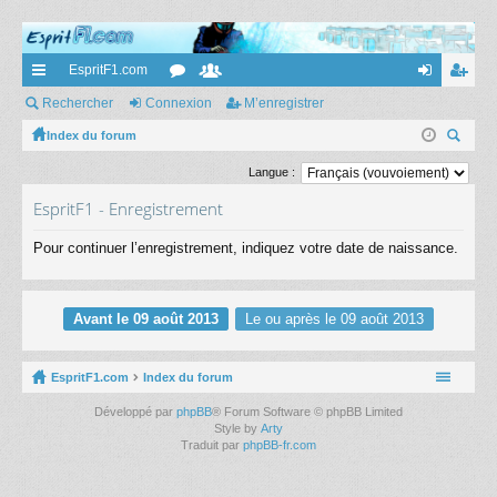
EspritF1.com
cc
Rechercher
Connexion
or
e
M’enregistrer
on
’e
ès
Index du forum
u
m
ne
nr
ec
ra
m
br
xi
eg
Langue :
her
pi
s
es
on
ist
EspritF1 - Enregistrement
ch
er
de
re
Pour continuer l’enregistrement, indiquez votre date de naissance.
r
Avant le 09 août 2013
Le ou après le 09 août 2013
EspritF1.com
Index du forum
Développé par
phpBB
® Forum Software © phpBB Limited
Style by
Arty
Traduit par
phpBB-fr.com